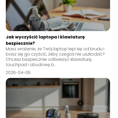
Jak wyczyścić laptopa i klawiaturę
bezpiecznie?
Masz wrażenie, że Twój laptop lepi się od brudu i
boisz się go czyścić, żeby czegoś nie uszkodzić?
Chcesz bezpiecznie odświeżyć klawiaturę,
touchpad i obudowę b...
2026-04-06