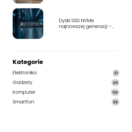
Dyski SSD NVMe
najnowszej generacji –
testy wydajności
Kategorie
Elektronika
21
Gadżety
20
Komputer
110
Smartfon
55