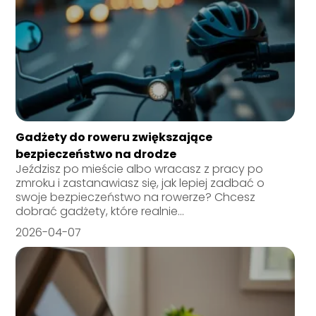
Gadżety do roweru zwiększające
bezpieczeństwo na drodze
Jeździsz po mieście albo wracasz z pracy po
zmroku i zastanawiasz się, jak lepiej zadbać o
swoje bezpieczeństwo na rowerze? Chcesz
dobrać gadżety, które realnie...
2026-04-07