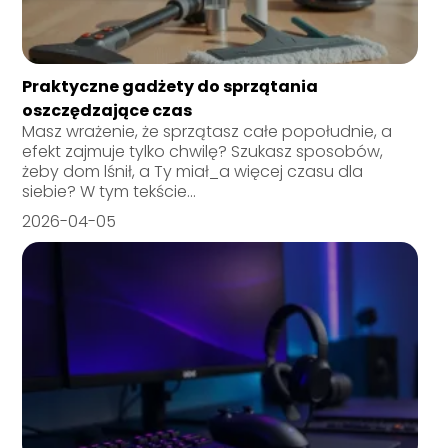
Praktyczne gadżety do sprzątania
oszczędzające czas
Masz wrażenie, że sprzątasz całe popołudnie, a
efekt zajmuje tylko chwilę? Szukasz sposobów,
żeby dom lśnił, a Ty miał_a więcej czasu dla
siebie? W tym tekście...
2026-04-05