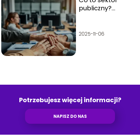
Co to sektor
publiczny?
Kluczowe
informacje i
definicje
2025-11-06
Potrzebujesz więcej informacji?
NAPISZ DO NAS