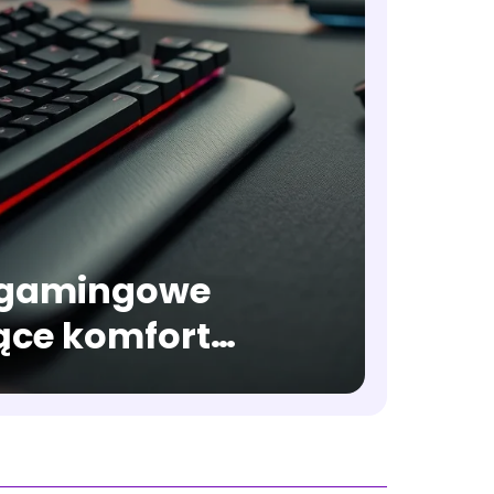
 gamingowe
ące komfort