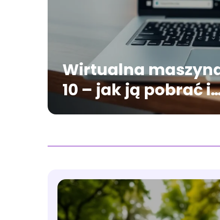
Wirtualna maszyn
10 – jak ją pobrać i
zainstalować?