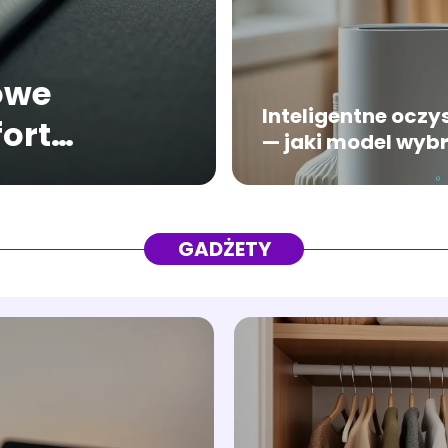
owe
Inteligentne oczy
ort
— jaki model wyb
GADŻETY