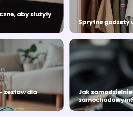
czne, aby służyły
Sprytne gadżety u
– zestaw dla
Jak samodzielnie 
samochodowym