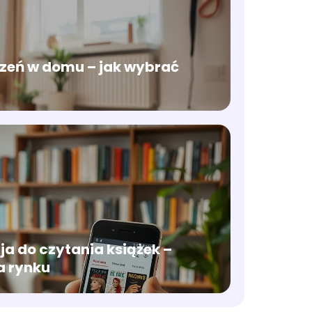
czeń w domu – jak wybrać
a do czytania książek –
a rynku