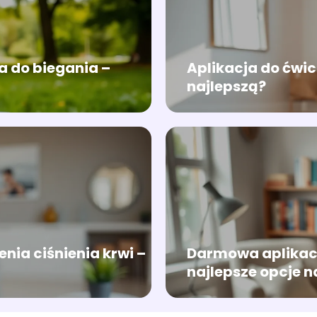
 do biegania –
Aplikacja do ćwi
najlepszą?
nia ciśnienia krwi –
Darmowa aplikacj
najlepsze opcje n