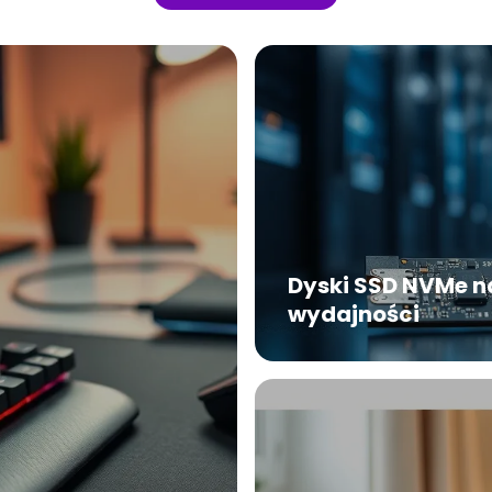
Dyski SSD NVMe na
wydajności