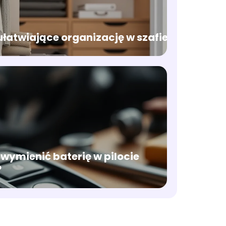
łatwiające organizację w szafie
wymienić baterię w pilocie
?