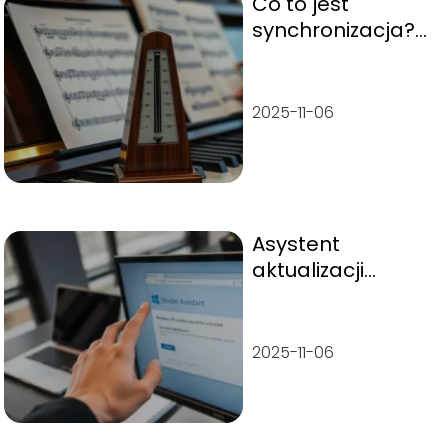
Co to jest
synchronizacja?
Wyjaśniamy
pojęcie i
zastosowanie
2025-11-06
Asystent
aktualizacji
Windows 10 – jak
go używać i co
oferuje?
2025-11-06