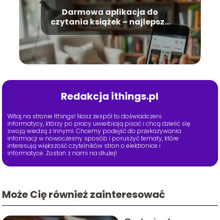
Darmowa aplikacja do
czytania książek – najlepsze
opcje na rynku
Redakcja ithings.pl
Witaj na stronie Ithings! Nasz zespół to doświadczeni
informatycy, którzy po pracy uwielbiają pisać i chcą dzielić się
swoją wiedzą z innymi. Chcemy podejść do przekazywania
informacji w nowoczesny sposób i poruszyć tematy, które
interesują większość czytelników stron o elektronice i
informatyce. Zostań z nami na dłużej!
Może Cię również zainteresować