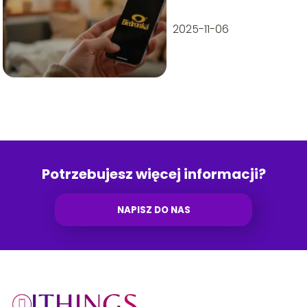
telefon?
Przewodnik krok
2025-11-06
po kroku
Potrzebujesz więcej informacji?
NAPISZ DO NAS