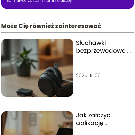
informatyce. Zostań z nami na dłużej!
Może Cię również zainteresować
Słuchawki
bezprzewodowe z
aktywną redukcją
szumów –
ranking
2025-11-06
Jak założyć
aplikację
Biedronki na