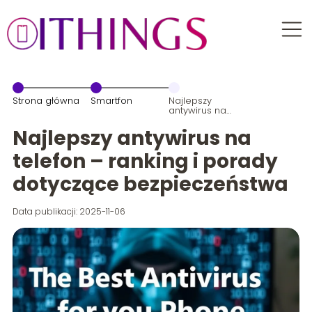
Strona główna
Smartfon
Najlepszy
antywirus na
telefon –
ranking i
Najlepszy antywirus na
porady
dotyczące
telefon – ranking i porady
bezpieczeństwa
dotyczące bezpieczeństwa
Data publikacji: 2025-11-06