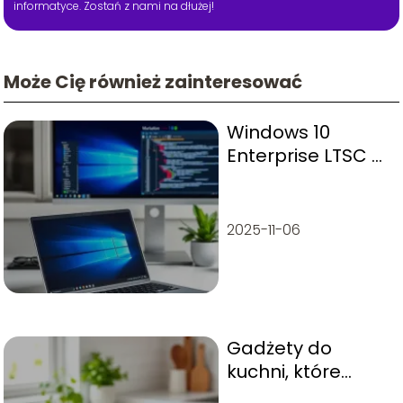
informatyce. Zostań z nami na dłużej!
Może Cię również zainteresować
Windows 10
Enterprise LTSC –
co warto wiedzieć
o tej wersji?
2025-11-06
Gadżety do
kuchni, które
ułatwiają