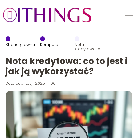
Strona główna
Komputer
Nota
kredytowa: co
to jest i jak ją
wykorzystać?
Nota kredytowa: co to jest i
jak ją wykorzystać?
Data publikacji: 2025-11-06