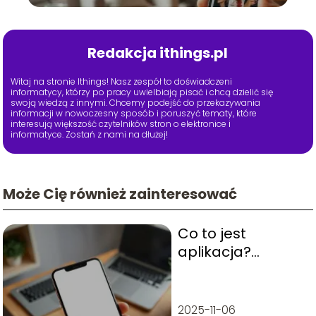
Redakcja ithings.pl
Witaj na stronie Ithings! Nasz zespół to doświadczeni
informatycy, którzy po pracy uwielbiają pisać i chcą dzielić się
swoją wiedzą z innymi. Chcemy podejść do przekazywania
informacji w nowoczesny sposób i poruszyć tematy, które
interesują większość czytelników stron o elektronice i
informatyce. Zostań z nami na dłużej!
Może Cię również zainteresować
Co to jest
aplikacja?
Wyjaśniamy
podstawowe
pojęcia
2025-11-06