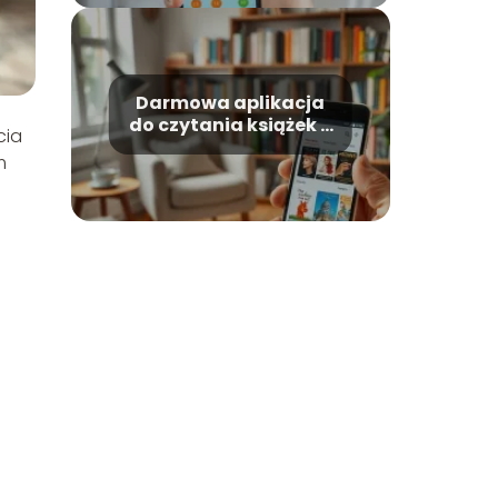
Darmowa aplikacja
do czytania książek –
cia
najlepsze opcje na
m
rynku