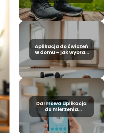
biegania – która z
nich wybrać?
Aplikacja do ćwiczeń
w domu – jak wybrać
najlepszą?
Darmowa aplikacja
do mierzenia
ciśnienia krwi – jak
działa?