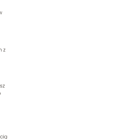
w
h z
sz
o
cią