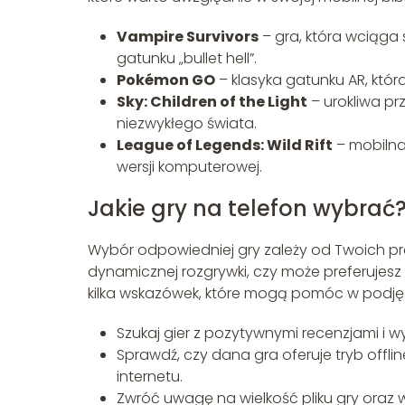
Vampire Survivors
– gra, która wciąga 
gatunku „bullet hell”.
Pokémon GO
– klasyka gatunku AR, któ
Sky: Children of the Light
– urokliwa pr
niezwykłego świata.
League of Legends: Wild Rift
– mobilna
wersji komputerowej.
Jakie gry na telefon wybrać
Wybór odpowiedniej gry zależy od Twoich pre
dynamicznej rozgrywki, czy może preferujesz s
kilka wskazówek, które mogą pomóc w podjęc
Szukaj gier z pozytywnymi recenzjami i 
Sprawdź, czy dana gra oferuje tryb offli
internetu.
Zwróć uwagę na wielkość pliku gry ora