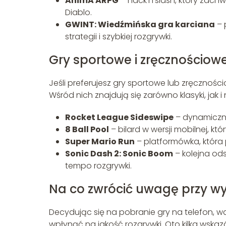
AnimA ARPG
– hack’n’slash, który zach
Diablo.
GWINT: Wiedźmińska gra karciana
– 
strategii i szybkiej rozgrywki.
Gry sportowe i zręcznościow
Jeśli preferujesz gry sportowe lub zręczności
Wśród nich znajdują się zarówno klasyki, jak 
Rocket League Sideswipe
– dynamiczna
8 Ball Pool
– bilard w wersji mobilnej, k
Super Mario Run
– platformówka, która 
Sonic Dash 2: Sonic Boom
– kolejna ods
tempo rozgrywki.
Na co zwrócić uwagę przy wy
Decydując się na pobranie gry na telefon, w
wpłynąć na jakość rozgrywki. Oto kilka wsk