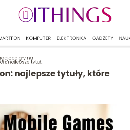
MARTFON
KOMPUTER
ELEKTRONIKA
GADŻETY
NAU
ągające gry na
fon: najlepsze tytuły,
e musisz znać!
n: najlepsze tytuły, które