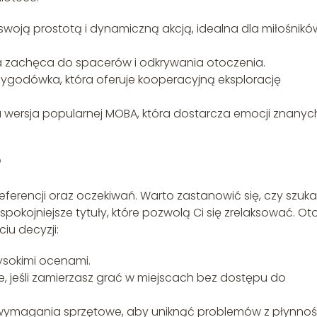
swoją prostotą i dynamiczną akcją, idealna dla miłośnikó
ra zachęca do spacerów i odkrywania otoczenia.
zygodówka, która oferuje kooperacyjną eksplorację
 wersja popularnej MOBA, która dostarcza emocji znanyc
?
ferencji oraz oczekiwań. Warto zastanowić się, czy szuka
pokojniejsze tytuły, które pozwolą Ci się zrelaksować. Ot
iu decyzji:
wysokimi ocenami.
ne, jeśli zamierzasz grać w miejscach bez dostępu do
z wymagania sprzętowe, aby uniknąć problemów z płynnoś