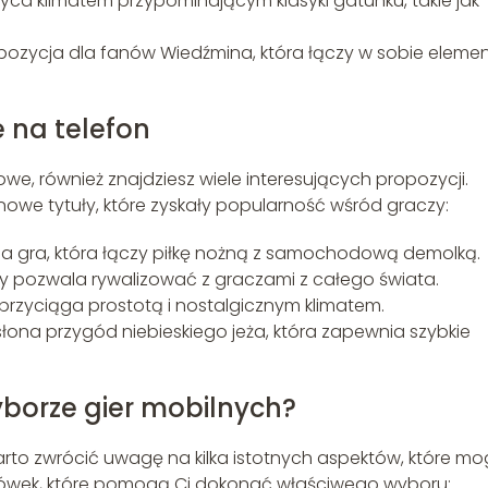
wyca klimatem przypominającym klasyki gatunku, takie jak
pozycja dla fanów Wiedźmina, która łączy w sobie eleme
e na telefon
owe, również znajdziesz wiele interesujących propozycji.
i nowe tytuły, które zyskały popularność wśród graczy:
 gra, która łączy piłkę nożną z samochodową demolką.
tóry pozwala rywalizować z graczami z całego świata.
przyciąga prostotą i nostalgicznym klimatem.
łona przygód niebieskiego jeża, która zapewnia szybkie
borze gier mobilnych?
arto zwrócić uwagę na kilka istotnych aspektów, które m
azówek, które pomogą Ci dokonać właściwego wyboru: