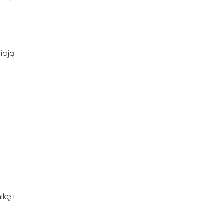
iają
kę i