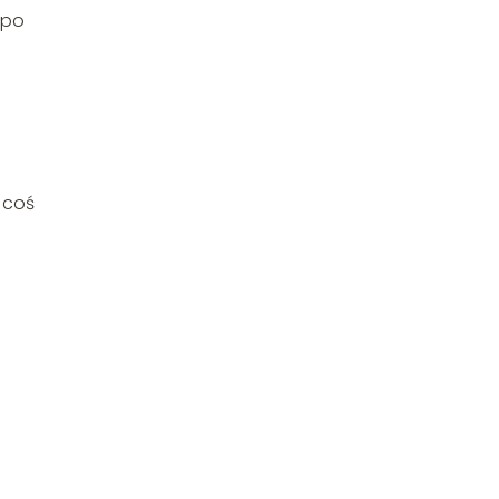
 po
 coś
ą