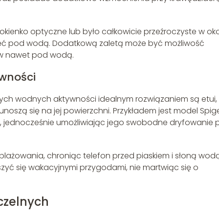
 okienko optyczne lub było całkowicie przeźroczyste w oko
zdjęć pod wodą. Dodatkową zaletą może być możliwość
ków nawet pod wodą.
ywności
nych wodnych aktywności idealnym rozwiązaniem są etui,
 unoszą się na jej powierzchni. Przykładem jest model Spig
u, jednocześnie umożliwiając jego swobodne dryfowanie 
 plażowania, chroniąc telefon przed piaskiem i słoną wodą
zyć się wakacyjnymi przygodami, nie martwiąc się o
czelnych