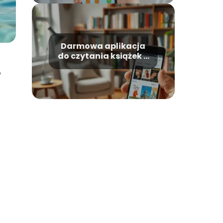
Darmowa aplikacja
do czytania książek –
najlepsze opcje na
b
rynku