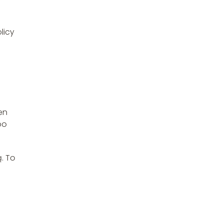
licy
en
po
. To