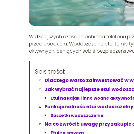
W dzisiejszych czasach ochrona telefonu pr
przed upadkiem. Wodoszczelne etui to nie ty
aktywnych, ceniących sobie bezpieczeństw
Spis treści:
Dlaczego warto zainwestować w w
Jak wybrać najlepsze etui wodosz
Etui na kajak i inne wodne aktywnoś
Funkcjonalność etui wodoszczeln
Saszetki wodoszczelne
Na co zwrócić uwagę przy zakupie 
Etui ze smyczą