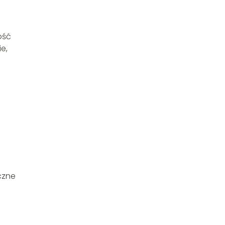
ość
e,
czne