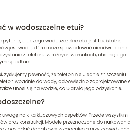
ć w wodoszczelne etui?
pytanie, dlaczego wodoszczelne etui jest tak istotne.
onów jest woda, która może spowodować nieodwracalne
rzystanie z telefonu w różnych warunkach, chroniąc go
wymi upadkami.
 zyskujemy pewność, że telefon nie ulegnie zniszczeniu
elefon wpadnie do wody, odpowiednio zaprojektowane e
także unosi się na wodzie, co ułatwia jego odzyskanie.
odoszczelne?
ć uwagę na kilka kluczowych aspektów. Przede wszystkim
ałów oraz konstrukcji. Modele przeznaczone do nurkowani
oraz posiadać dodatkowe wzmocnienia przy krawędziach