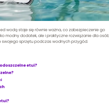
zed wodą staje się równie ważna, co zabezpieczenie go
lko modny dodatek, ale i praktyczne rozwiązanie dla osó
o swojego sprzętu podczas wodnych przygód.
odoszczelne etui?
czelne?
ci
ych
etui?