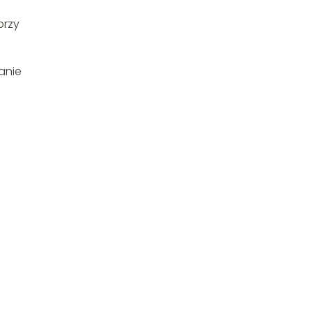
przy
anie