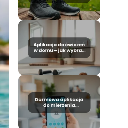
biegania – która z
nich wybrać?
Aplikacja do ćwiczeń
w domu – jak wybrać
najlepszą?
Darmowa aplikacja
do mierzenia
ciśnienia krwi – jak
działa?