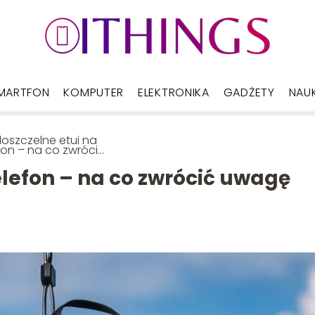
MARTFON
KOMPUTER
ELEKTRONIKA
GADŻETY
NAU
szczelne etui na
fon – na co zwrócić
gę przy wyborze?
elefon – na co zwrócić uwagę