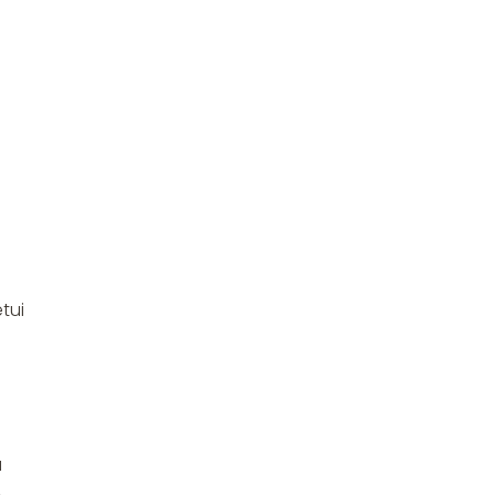
tui
a
,