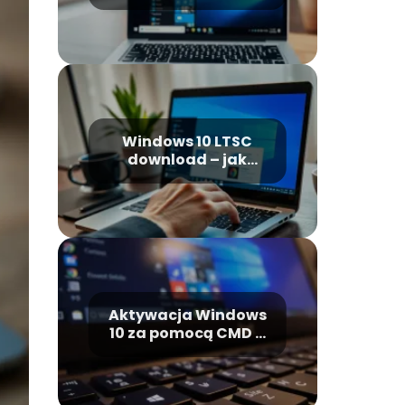
pobrać i
zainstalować?
Windows 10 LTSC
download – jak
pobrać i
zainstalować?
Aktywacja Windows
10 za pomocą CMD –
krok po kroku