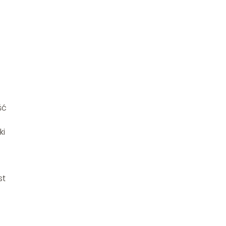
ść
ki
st