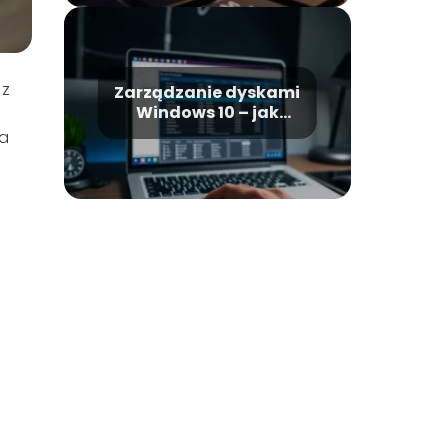
 z
Zarządzanie dyskami
Windows 10 – jak
efektywnie
na
zarządzać
partycjami?