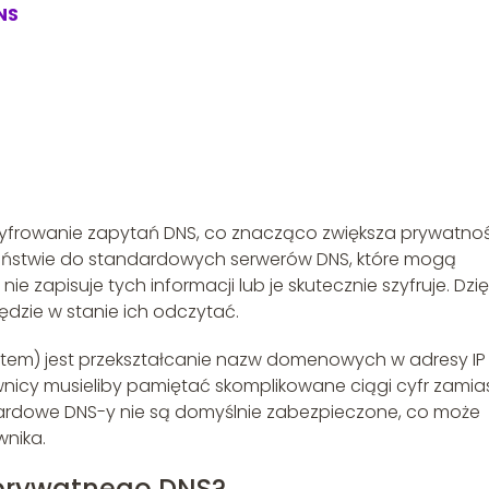
NS
szyfrowanie zapytań DNS, co znacząco zwiększa prywatno
ieństwie do standardowych serwerów DNS, które mogą
e zapisuje tych informacji lub je skutecznie szyfruje. Dzię
będzie w stanie ich odczytać.
em) jest przekształcanie nazw domenowych w adresy IP
wnicy musieliby pamiętać skomplikowane ciągi cyfr zamia
rdowe DNS-y nie są domyślnie zabezpieczone, co może
wnika.
 prywatnego DNS?